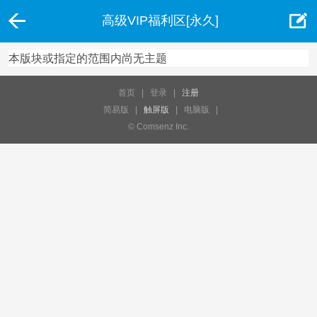
高级VIP福利区[永久]
本版块或指定的范围内尚无主题
首页
|
登录
|
注册
简易版
|
触屏版
|
电脑版
|
© Comsenz Inc.