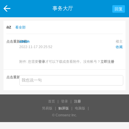
事务大厅
回复
az
看全部
点击重新加载
admin
楼主
2022-11-17 20:25:52
收藏
附件:
您需要
登录
才可以下载或查看附件。没有帐号？
立即注册
点击重新加载
首页
|
登录
|
注册
简易版
|
触屏版
|
电脑版
|
© Comsenz Inc.